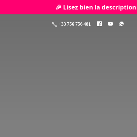
🎉 Lisez bien la description de chaque 
+33 756 756 481