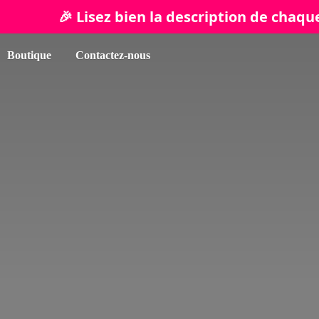
isez bien la description de chaque produit a
Boutique
Contactez-nous